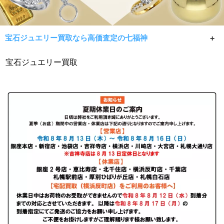
宝石ジュエリー買取なら高価査定の七福神
宝石やジュエリー色石買取、売却は七福神へ！相場限界で
宝石ジュエリー買取
手数料無料の当店がエメラルドやサファイア、ルビー、キ
ャッツアイなどの指輪やネックレスなど査定、鑑定無料で
お買取。貴金属部分とダイヤ部分も別途査定。デザインや
ブランド価値も加味します！もちろんノンブランドジュエ
リーや鑑別書がないものでもOK！宅配でのご利用は無料キ
ットで全国どこからでもご利用頂けます。