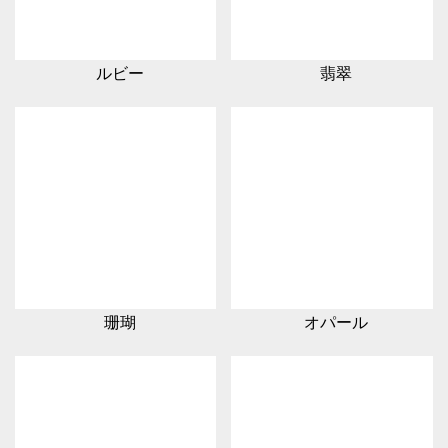
ルビー
翡翠
珊瑚
オパール