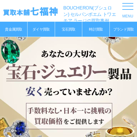
BOUCHERON(ブシュロ
ン) セルパンボエム トワエ
モア ラージの買取事例
貴金属買取
ダイヤ買取
宝石買取
時計買取
ブランド買取