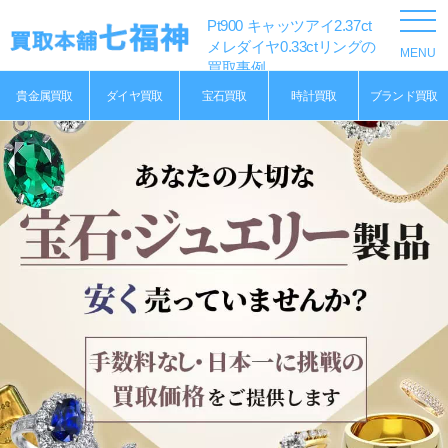
Pt900 キャッツアイ2.37ct
メレダイヤ0.33ctリングの
買取事例
貴金属買取
ダイヤ買取
宝石買取
時計買取
ブランド買取