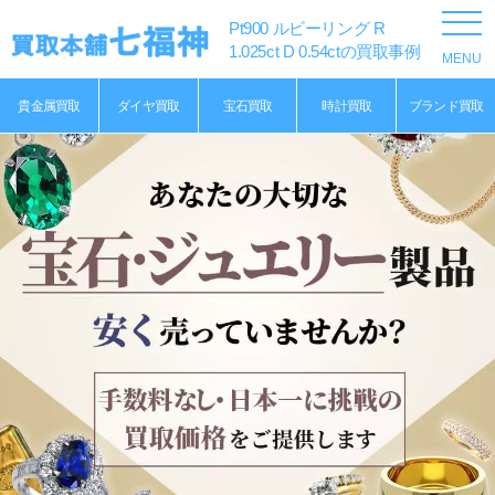
Pt900 ルビーリング R
1.025ct D 0.54ctの買取事例
貴金属買取
ダイヤ買取
宝石買取
時計買取
ブランド買取