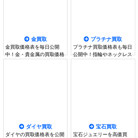
金買取
プラチナ買取
金買取価格表を毎日公開
プラチナ買取価格表も毎日
中！金・貴金属の買取価格
公開中！指輪やネックレス
も業界トップクラス！査定
やコイン、工業用貴金属な
料、手数料無料にて買取い
ど形状、状態、破損など問
たします。
わず全て買取可能です。
ダイヤ買取
宝石買取
ダイヤの買取価格表を公開
宝石ジュエリーを高価買