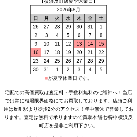
【横浜反町店夏季休業日】
2026年8月
日
月
火
水
木
金
土
26
27
28
29
30
31
1
2
3
4
5
6
7
8
9
10
11
12
13
14
15
16
17
18
19
20
21
22
23
24
25
26
27
28
29
30
31
1
2
3
4
5
■
が夏季休業日です。
宅配での高価買取は査定料・手数料無料の七福神へ！当店
では常に相場限界価格にてお買取しております。店頭ご利
用は反町駅より徒歩2分のアクセス！年中無休で営業してお
ります。査定は無料で承りますので買取本舗七福神 横浜反
町店を是非ご利用下さい。