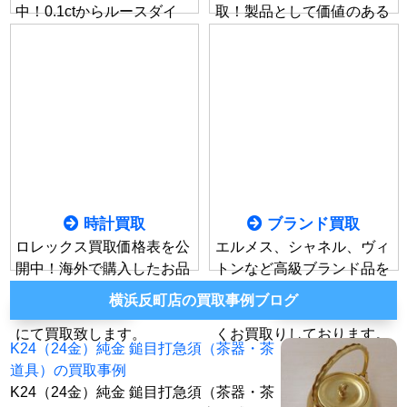
中！0.1ctからルースダイ
取！製品として価値のある
ヤ、メレダイヤ製品、鑑定
お品であればデザイン性・
書なしのお品も相場限界価
ブランド価値も買取価格に
格にてお買取可能です。
プラスα致します。
時計買取
ブランド買取
ロレックス買取価格表を公
エルメス、シャネル、ヴィ
開中！海外で購入したお品
トンなど高級ブランド品を
やギャランティ、付属品の
高価買取！新しいモデルか
横浜反町店の買取事例ブログ
ないお品物も相場限界価格
ら状態の悪いお品まで幅広
にて買取致します。
くお買取りしております。
K24（24金）純金 鎚目打急須（茶器・茶
道具）の買取事例
K24（24金）純金 鎚目打急須（茶器・茶