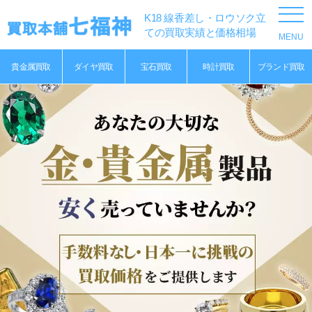
K18 線香差し・ロウソク立
ての買取実績と価格相場
貴金属買取
ダイヤ買取
宝石買取
時計買取
ブランド買取