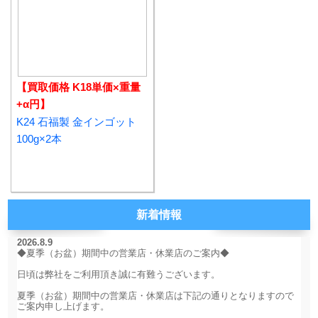
【買取価格 K18単価×重量
+α円】
K24 石福製 金インゴット
100g×2本
新着情報