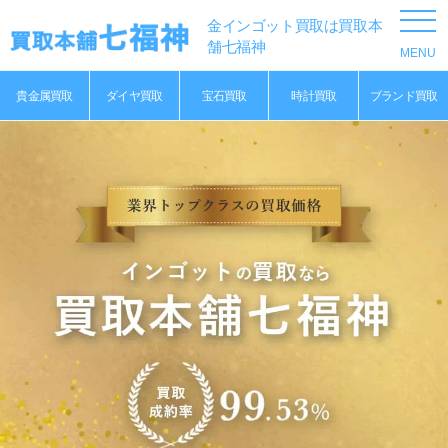
金インゴット買取は買取本
舗七福神
貴金属買取
ダイヤ買取
宝石買取
時計買取
ブランド買取