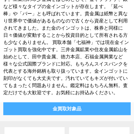
など様々なタイプの金インゴットが存在します。「延べ
棒」や「バー」とも呼ばれています。貴金属は紙幣と異な
り世界中で価値があるものなので古くから資産として利用
されてきました。また金のインゴットは、株券と同様に
日々価値が変動することから投資目的として所有される方
も少なくありません。 買取本舗「七福神」では現在金イン
ゴット買取を強化中です。三井金属鉱業や住友金属鉱山を
始めとして、田中貴金属、徳力本店、石福金属興業など
様々な公式国際ブランドに対応。もちろんスイスバンクを
代表とする海外銘柄も取り扱っています。金インゴットに
刻印がなくても大丈夫です。汚れていてもキズが付いてい
てもまったく問題ありません。鑑定料はもちろん無料。査
定だけでも大歓迎です。お気軽にお持込みください。
金買取対象品