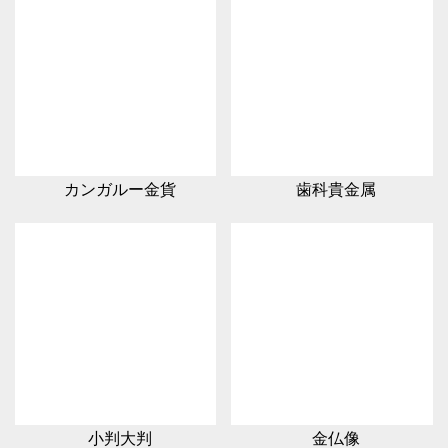
カンガルー金貨
歯科貴金属
小判大判
金仏像