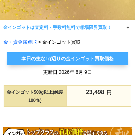
金インゴットは査定料・手数料無料で相場限界買取！
金インゴット買取なら常に相場限界買取で手数料無料！
金・貴金属買取
> 金インゴット買取
七福神は業界トップクラスの買取価格をご提示します。
投資目的、資産運用で人気の金インゴットを七福神で売却
本日の主な1g辺りの金インゴット買取価格
してみませんか？
刻印がない、傷やへこみ、形状、状態、破損など問わず全
更新日 2026年 8月 9日
て買取可能です。
宅配でのお買取は無料キットで全国どこからでもご利用頂
23,498
金インゴット500g以上(純度
円
けます。
100％)