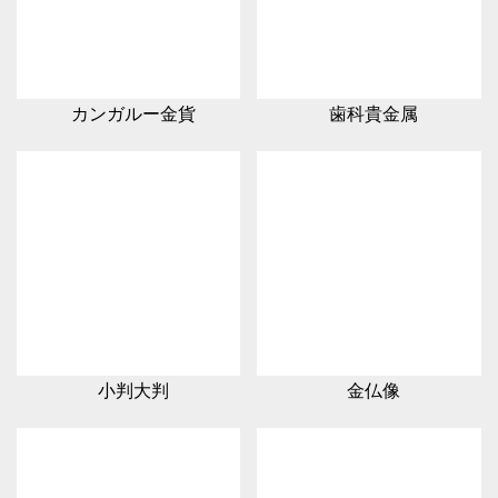
カンガルー金貨
歯科貴金属
小判大判
金仏像