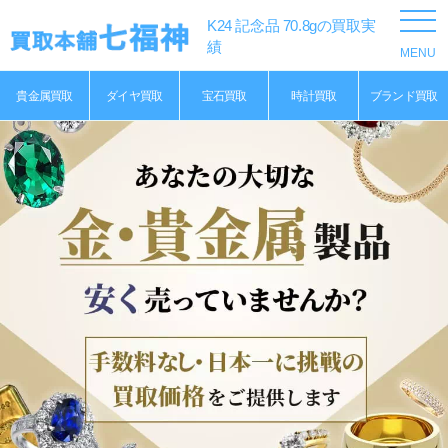
K24 記念品 70.8gの買取実
績
貴金属買取
ダイヤ買取
宝石買取
時計買取
ブランド買取