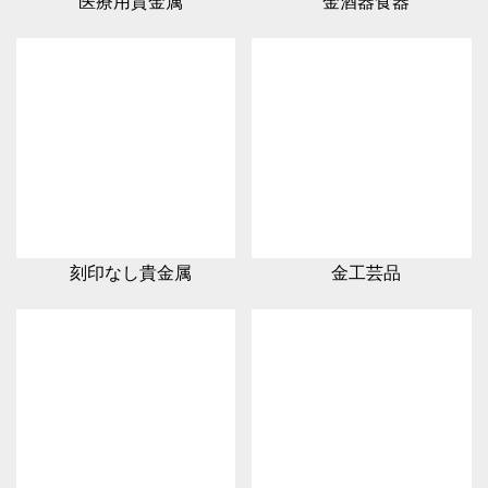
医療用貴金属
金酒器食器
刻印なし貴金属
金工芸品