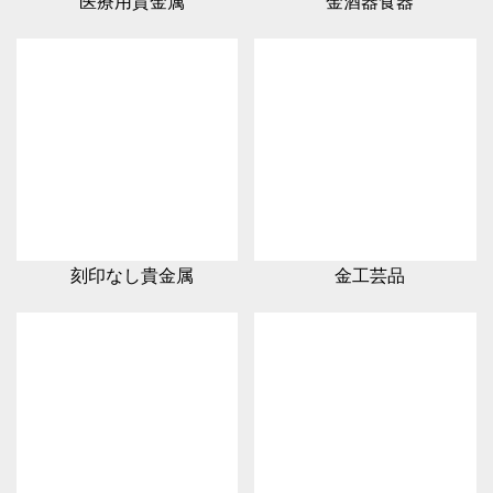
医療用貴金属
金酒器食器
刻印なし貴金属
金工芸品