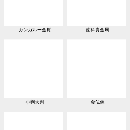
カンガルー金貨
歯科貴金属
小判大判
金仏像