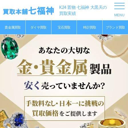
K24 置物 七福神 大黒天の
買取実績
貴金属買取
ダイヤ買取
宝石買取
時計買取
ブランド買取