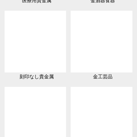
医療用貴金属
金酒器食器
刻印なし貴金属
金工芸品