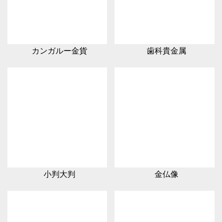
カンガルー金貨
歯科貴金属
小判大判
金仏像