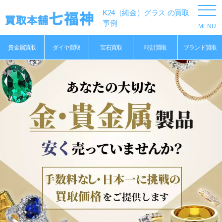
K24（純金）グラス の買取
事例
貴金属買取
ダイヤ買取
宝石買取
時計買取
ブランド買取