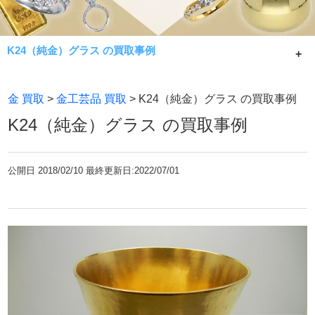
K24（純金）グラス の買取事例
K24（純金）グラス の買取事例です。
金 買取
>
金工芸品 買取
> K24（純金）グラス の買取事例
買取手数料0円で指輪、ネックレスの金アクセサリーから金
K24（純金）グラス の買取事例
貨、置物、骨董価値のある金製品まで24金で出来たお品物
でしたらどんなものでも相場限界で買取致します。店頭、
宅配買取共に1gから査定・買取中。24金の売却のご相談は
公開日
2018/02/10 最終更新日:2022/07/01
七福神へ。