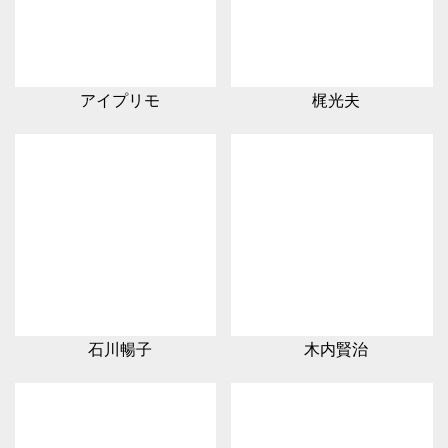
アイプリモ
梶光夫
石川暢子
木内賢治