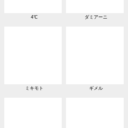
4℃
ダミアーニ
ミキモト
ギメル