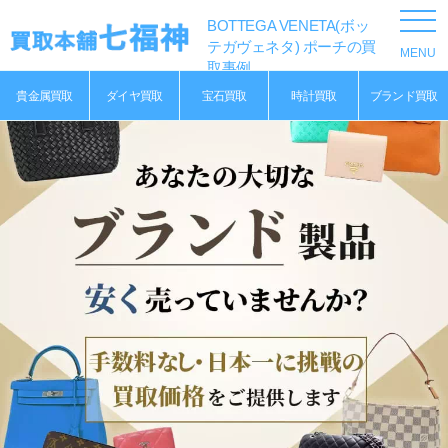
BOTTEGA VENETA(ボッ
テガヴェネタ) ポーチの買
取事例
貴金属買取
ダイヤ買取
宝石買取
時計買取
ブランド買取