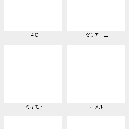
4℃
ダミアーニ
ミキモト
ギメル