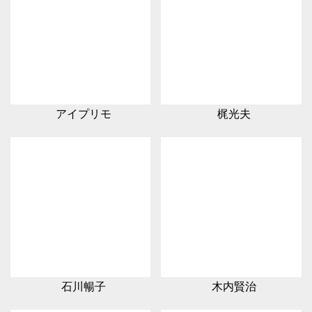
アイプリモ
梶光夫
石川暢子
木内賢治