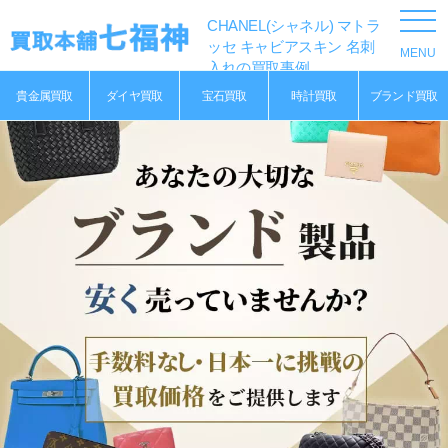
CHANEL(シャネル) マトラ
ッセ キャビアスキン 名刺
入れの買取事例
貴金属買取
ダイヤ買取
宝石買取
時計買取
ブランド買取