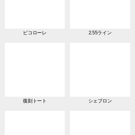
ビコローレ
2.55ライン
復刻トート
シェブロン