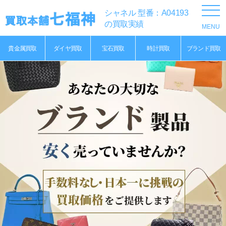
シャネル 型番：A04193
の買取実績
貴金属買取
ダイヤ買取
宝石買取
時計買取
ブランド買取