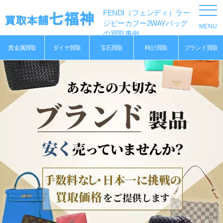
FENDI（フェンディ）ラー
ジピーカブー2WAYバッグ
の買取事例
貴金属買取
ダイヤ買取
宝石買取
時計買取
ブランド買取