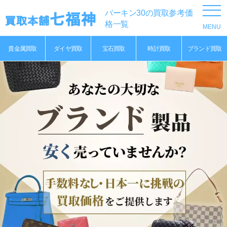
バーキン30の買取参考価
格一覧
貴金属買取
ダイヤ買取
宝石買取
時計買取
ブランド買取