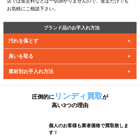
店では査定料などは一切掛かりませんので、査定だけでも
お気軽にご相談下さい。
ブランド品のお手入れ方法
汚れを落とす
臭いを取る
特にホコリがたまりやすいポ
イントはチャックの縁や取っ
素材別お手入れ方法
臭いの落とし方は防臭剤など
手の付け根部分になります。
を入れて保管することも大事
テープが使える素材ならテー
革製品
ですが、風通しの良い場所に
プを、ナイロンなどで使えな
リンディ買取
圧倒的に
が
革製品も日ごろの手入れが重要になっていきます。水
干しておくことも効果的で
さそうな素材はブラッシング
高い3つの理由
に濡れてしまうと水ぶくれや色落ちなどしてしまうの
す。
などでホコリや汚れを落とし
で注意が必要です。 基本的な流れはブラッシングを行
ましょう。 革製品は水に弱いので掃除する際は乾いた
い、乾いた布でふき取り革製品用のクリームを塗って
綺麗な布を使用してください。 ほこりや汚れは放って
個人のお客様も業者価格で買取致しま
乾いてから防水スプレーを行うと綺麗な状態を保つこ
す！
おくと黒ズミの原因にもなるので定期的にクリーニン
とができます。