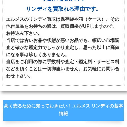
エナメル製品はそもそも日本の気候に合わないため、
保管方法を誤ると黄ばみやべた付きの原因になりま
リンディを買取れる理由です。
す。理想の保管方法は温度、湿度が高すぎず低すぎな
エルメスのリンディ買取は保存袋や箱（ケース）、その
い場所で通気性の良い不織布収納袋に入れて保管する
他付属品をお持ちの際は、買取価格がUPしますので、
と状態を保つことができます。 お手入れ方法は柔らか
お持込み下さい。
く毛の短い布で叩いて汚れを落とします。専用のクリ
当店では古いお品や状態が悪いお品でも、幅広い市場調
ームなどで磨き、乾いてから保管してください。 ※防
査と確かな鑑定力でしっかり査定し、思った以上に高値
水スプレーは染みの原因になるためNG
になる事は珍しくありません。
当店をご利用の際に手数料や査定・鑑定料・サービス料
などを頂くことは一切御座いません。お気軽にお問い合
わせ下さい。
高く売るために知っておきたい！エルメス リンディの基本
情報