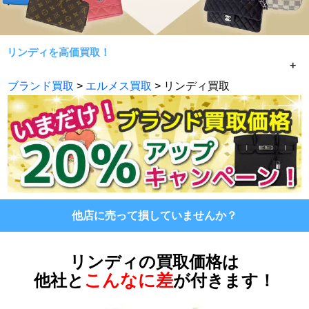
リンディを高価買取！
リンディのバッグを常に相場限界で手数料無料買取！七福
ブランド買取
>
エルメス買取
> リンディ買取
神がエルメス製品であれば何でもお買取致します。どのよ
うなバッグでも最大限の査定額をご提示致します。状態が
良くない、保存袋なし箱なしのリンディでも最大限の価格
提示を致します。
宅配でのお買取は無料キットで全国どこからでもご利用頂
けます。
他店に売って損していませんか？
リンディの買取価格は
こんなに差
他社と
が付きます！