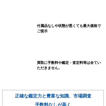
グするようにしましょう。
キャンバス製品
※製品によって個人差があるので、まずは目立たない
所で色落ちがしないか確認してください。
付属品なしや状態が悪くても最大価格で
柔らかい布をぬるま湯で濡らして、固く絞ってから汚
ご提示
れを叩いて落とします。 落とし終わった後は防水スプ
レーをかけることで状態良く持たせることができま
す。
化学繊維製品
買取に手数料や鑑定・査定料等は全てい
油汚れが付きやすい素材ですので、洗剤を水で薄め、
ただきません。
綺麗な布でふき取って下さい。 乾いた布で乾拭きをし
て形を整えると型崩れを防ぐこともできます。 こちら
も防水スプレーをかけることで状態良く持たせること
ができます
正確な鑑定力と豊富な知識、市場調査
エナメル製品
手数料なしが高く