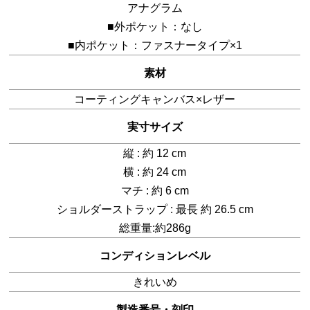
アナグラム
■外ポケット：なし
■内ポケット：ファスナータイプ×1
素材
コーティングキャンバス×レザー
実寸サイズ
縦 : 約 12 cm
横 : 約 24 cm
マチ : 約 6 cm
ショルダーストラップ : 最長 約 26.5 cm
総重量:約286g
コンディションレベル
きれいめ
製造番号・刻印