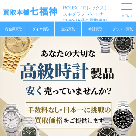
ROLEX（ロレックス）コ
スモグラフ デイトナ
116520 F番の買取事例
貴金属買取
ダイヤ買取
宝石買取
時計買取
ブランド買取