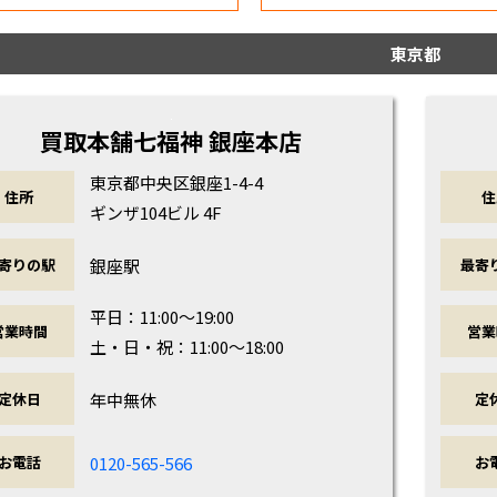
東京都
買取本舗七福神 銀座本店
東京都中央区銀座1-4-4
住所
住
ギンザ104ビル 4F
銀座駅
寄りの駅
最寄
平日：11:00～19:00
営業時間
営業
土・日・祝：11:00～18:00
年中無休
定休日
定
0120-565-566
お電話
お