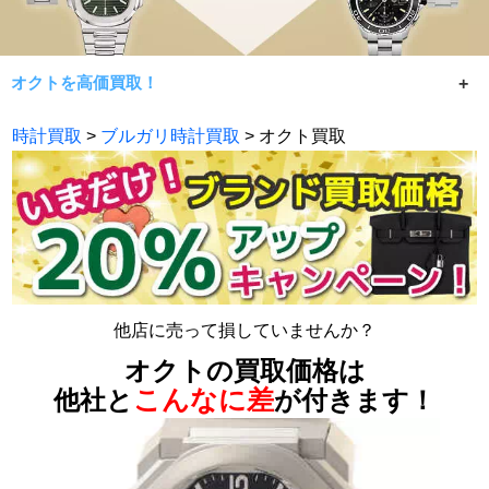
オクトを高価買取！
オクト買取なら常に相場限界買取で手数料無料の七福神！
時計買取
>
ブルガリ時計買取
> オクト買取
ディアゴノ、オクト、アショーマなどブルガリの時計を業
界トップクラスの査定額をご提示致します。状態が良くな
い、ギャランティなし箱なしのお品物でも最大限の価格提
示を致します。宅配でのお買取は無料キットで全国どこか
らでもご利用頂けます。
他店に売って損していませんか？
オクトの買取価格は
こんなに差
他社と
が付きます！