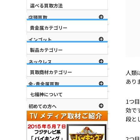
選べる買取方法
店頭買取
貴金属カテゴリー
宅配買取
インゴット
出張買取
製品カテゴリー
10金
ネックレス
14金
人類
買取商材カテゴリー
金杯
あり
金･貴金属買取
18金
指輪リング
七福神について
プラチナ買取
22金
1つ
初めての方へ
ピアス
効で
銀シルバー買取
24金
段と
よくある質問
18金ホワイトゴールド
ダイヤモンド買取
会社概要
ピンクゴールド
2つ