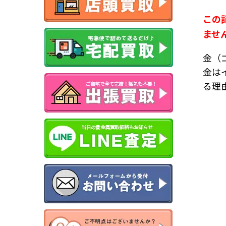
この
ませ
金（
金は
る理