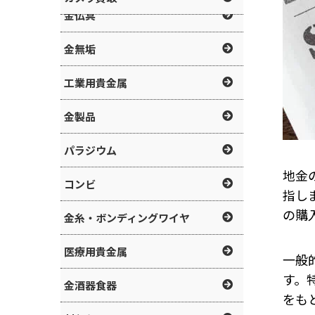
金仏具
金無垢
工業用貴金属
金製品
パラジウム
地金
コンビ
指し
の購
金糸・ボンディングワイヤ
医療用貴金属
一般
す。
金酒器食器
をも