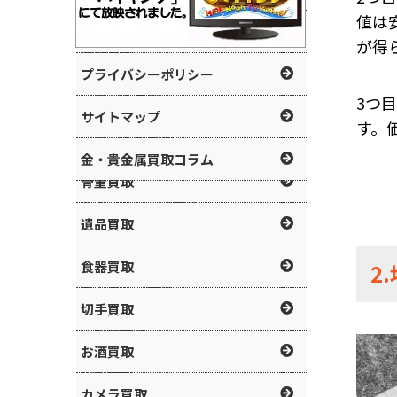
宝石買取
値は
お問い合わせ
地金
が得
時計買取
プライバシーポリシー
純金
ブランド買取
3つ
サイトマップ
記念メダル
す。
ブランド服買取
金・貴金属買取コラム
金貨
骨董買取
メイプルリーフ金貨
遺品買取
クルーガーランド金貨
食器買取
2
カンガルー金貨
切手買取
歯科貴金属
お酒買取
小判大判
カメラ買取